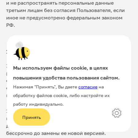
и не распространять персональные данные
третьим лицам без согласия Пользователя, если
иное не предусмотрено федеральным законом
РФ.
15. Заключительные положения
15.1. Пользователь может получить любые
Мы используем файлы cookie, в целях
разъяснения по вопросам, касающимся
повышения удобства пользования сайтом.
обработки его персональных данных,
Нажимая "Принять", Вы даете
согласие
на
обратившись к Оператору по электронной почте
на адрес
opd-pretense@it-hive.ru
.
обработку файлов cookie, либо настройте их
работу индивидуально.
15.2. В Политике будут отражены любые
Принять
изменения в политике обработки персональных
данных Оператором. Политика действует
бессрочно до замены ее новой версией.