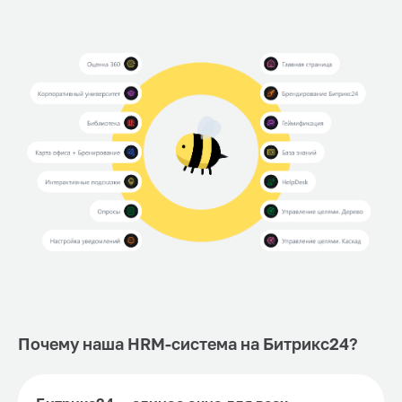
Почему наша HRM-система на Битрикс24?