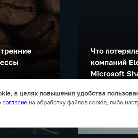
утренние
Что потеряла
цессы
компаний El
Microsoft Sh
kie, в целях повышения удобства пользова
е
согласие
на обработку файлов cookie, либо наст