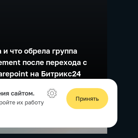
 и что обрела группа
ement после перехода с
arepoint на Битрикс24
ния сайтом.
Принять
ройте их работу