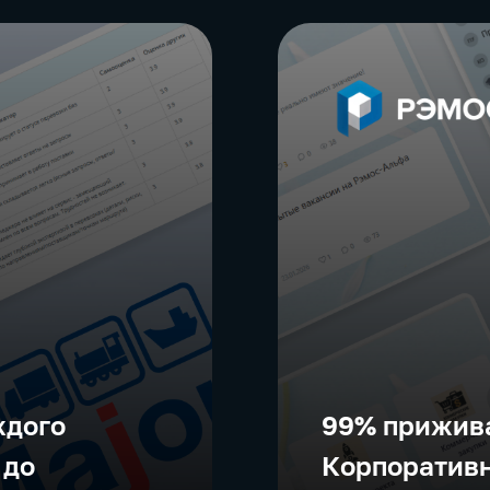
ждого
99% прижива
 до
Корпоративн