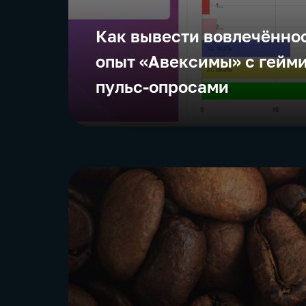
Как вывести вовлечённос
опыт «Авексимы» с гейм
пульс-опросами