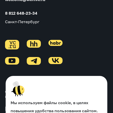
8 812 648-23-34
Санкт-Петербург
Основной ОКВЭД
↓
Информация об ИТ-деятельности
↓
Мы используем файлы cookie, в целях
Политика в отношении обработки персональных данных
повышения удобства пользования сайтом.