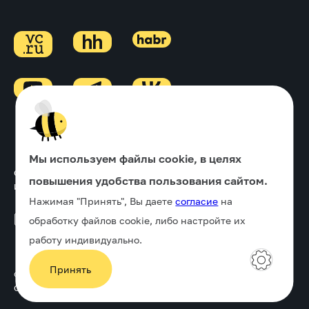
Мы используем файлы cookie, в целях
Основной ОКВЭД
↓
повышения удобства пользования сайтом.
Информация об ИТ-деятельности
↓
Нажимая "Принять", Вы даете
согласие
на
Политика в отношении обработки персональных данных
обработку файлов cookie, либо настройте их
работу индивидуально.
Принять
© Digital HR компания «Улей» , 2005-2026
ООО «Диджитал Улей», ИНН 7839096458