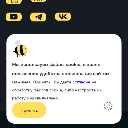
Основной ОКВЭД
↓
Информация об ИТ-деятельности
↓
Мы используем файлы cookie, в целях
Политика в отношении обработки персональных данных
повышения удобства пользования сайтом.
Нажимая "Принять", Вы даете
согласие
на
обработку файлов cookie, либо настройте их
© Digital HR компания «Улей» , 2005-2026
работу индивидуально.
ООО «Диджитал Улей», ИНН 7839096458
Принять