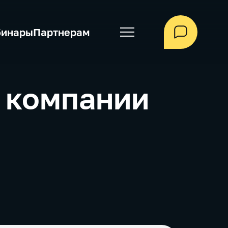
бинары
Партнерам
 компании