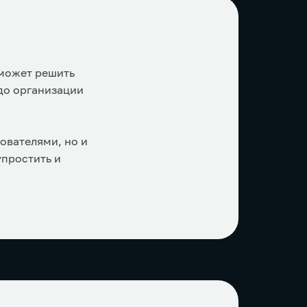
 может решить
до организации
ователями, но и
упростить и