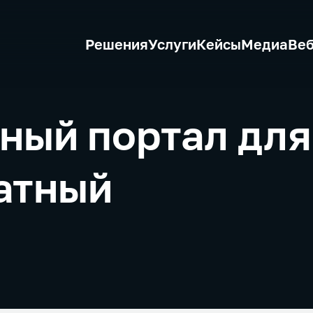
Решения
Услуги
Кейсы
Медиа
Ве
ный портал для
атный